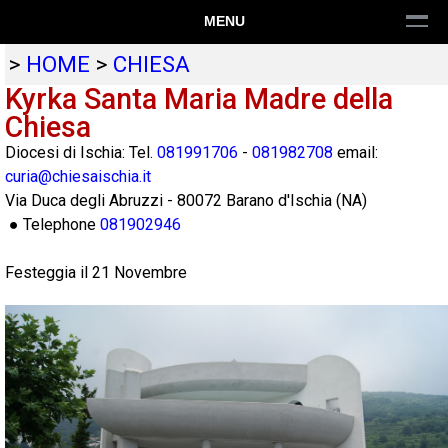
MENU
>
HOME
>
CHIESA
Kyrka Santa Maria Madre della
Chiesa
Diocesi di Ischia: Tel.
081991706
-
081982708
email:
curia@chiesaischia.it
Via Duca degli Abruzzi
-
80072
Barano d'Ischia
(
NA
)
● Telephone
081902946
Festeggia il 21 Novembre