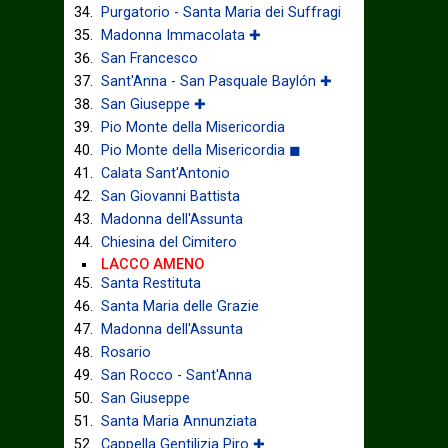
Purgatorio - Santa Maria dei Suffragi
Madonna Immacolata ✚
San Francesco
Sant'Anna - San Pasquale Baylón ✚
San Giuseppe ✚
Pio Monte della Misericordia
Pio Monte della Misericordia ◼
Calata Sant'Antonio
San Giovanni Battista
Madonna dell'Assunta
Chiesina del Cimitero
LACCO AMENO
Santa Restituta
Santa Maria delle Grazie
Madonna dell'Assunta
Rosario
San Rocco - Sant'Anna
San Giuseppe
Santa Maria Annunziata
Cappella Gentilizia Piro ✚