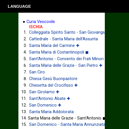
LANGUAGE
●
Curia Vescovile
ISCHIA
Colleggiata Spirito Santo - San Giovangiuseppe
Cattedrale - Santa Maria dell'Assunta
Santa Maria del Carmine ✚
Santa Maria di Costantinopoli ◼
Sant'Antonio - Convento dei Frati Minori ✚
Santa Maria delle Grazie - San Pietro ✚
San Ciro
Chiesa Gesù Buonpastore
Chiesetta del Crocifisso ✚
San Girolamo ✚
Sant'Antonio Abate ✚
San Domenico ✚
Santa Maria Addolorata
Santa Maria delle Grazie - Sant'Antonio ◼
San Domenico - Santa Maria Annunziata ✚