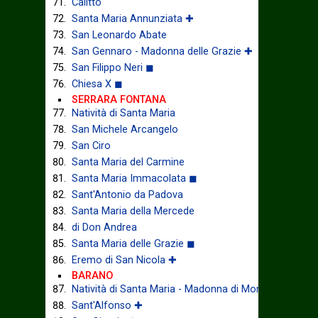
Calitto
Santa Maria Annunziata ✚
San Leonardo Abate
San Gennaro - Madonna delle Grazie ✚
San Filippo Neri ◼
Chiesa X ◼
SERRARA FONTANA
Natività di Santa Maria
San Michele Arcangelo
San Ciro
Santa Maria del Carmine
Santa Maria Immacolata ◼
Sant'Antonio da Padova
Santa Maria della Mercede
di Don Andrea
Santa Maria delle Grazie ◼
Eremo di San Nicola ✚
BARANO
Natività di Santa Maria - Madonna di Montevergine
Sant'Alfonso ✚