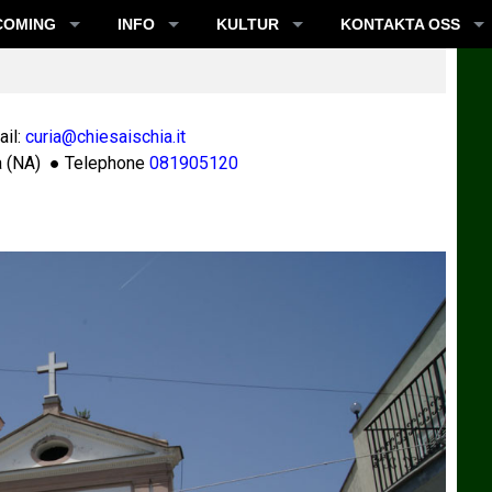
COMING
INFO
KULTUR
KONTAKTA OSS
il:
curia@chiesaischia.it
a
(
NA
) ● Telephone
081905120