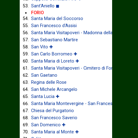
Sant'Aniello ◼
FORIO
Santa Maria del Soccorso
San Francesco d'Assisi
Santa Maria Visitapoveri - Madonna della Grazia
San Sebastiano Martire
San Vito ✚
San Carlo Borromeo ✚
Santa Maria di Loreto ✚
Santa Maria Visitapoveri - Cimitero di Forio ◼
San Gaetano
Regina delle Rose
San Michele Arcangelo
Santa Lucia ✚
Santa Maria Montevergine - San Francesco di Paola 
Chiesa del Purgatorio
San Francesco Saverio
San Domenico ✚
Santa Maria al Monte ✚