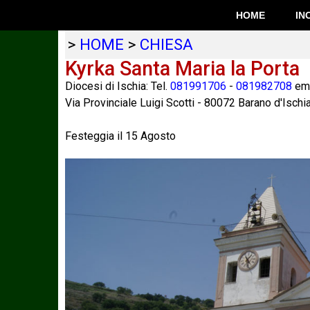
HOME
IN
>
HOME
>
CHIESA
Kyrka Santa Maria la Porta
Diocesi di Ischia: Tel.
081991706
-
081982708
ema
Via Provinciale Luigi Scotti
-
80072
Barano d'Ischi
Festeggia il 15 Agosto