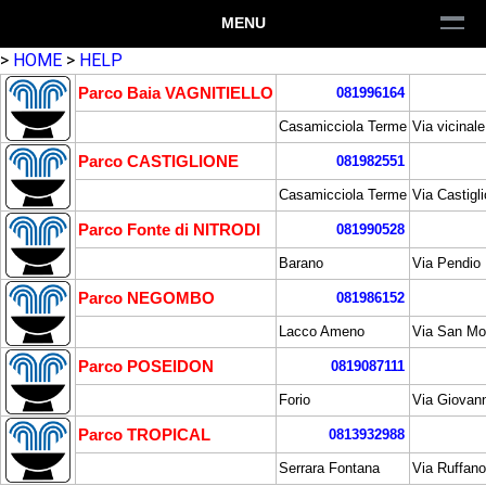
MENU
>
HOME
>
HELP
Parco Baia VAGNITIELLO
081996164
Casamicciola Terme
Via vicinale
Parco CASTIGLIONE
081982551
Casamicciola Terme
Via Castigl
Parco Fonte di NITRODI
081990528
Barano
Via Pendio 
Parco NEGOMBO
081986152
Lacco Ameno
Via San Mo
Parco POSEIDON
0819087111
Forio
Via Giovan
Parco TROPICAL
0813932988
Serrara Fontana
Via Ruffano