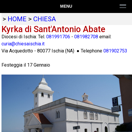
MENU
>
HOME
>
CHIESA
Kyrka di Sant'Antonio Abate
Diocesi di Ischia: Tel.
081991706
-
081982708
email:
curia@chiesaischia.it
Via Acquedotto
-
80077
Ischia
(
NA
) ● Telephone
081902753
Festeggia il 17 Gennaio