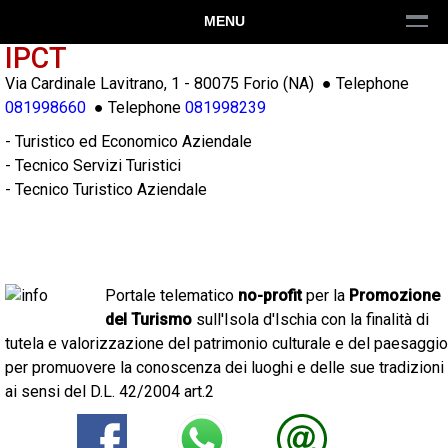
MENU
IPCT
Via Cardinale Lavitrano, 1
-
80075
Forio
(
NA
) ● Telephone
081998660
● Telephone
081998239
- Turistico ed Economico Aziendale
- Tecnico Servizi Turistici
- Tecnico Turistico Aziendale
Portale telematico
no-profit
per la
Promozione
del Turismo
sull'Isola d'Ischia con la finalità di
tutela e valorizzazione del patrimonio culturale e del paesaggio
per promuovere la conoscenza dei luoghi e delle sue tradizioni
ai sensi del D.L. 42/2004 art.2